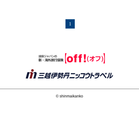
1
© shinmaikanko